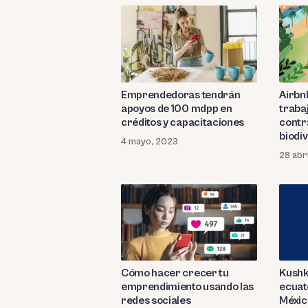
Emprendedoras tendrán
Airbn
apoyos de 100 mdpp en
trabaj
créditos y capacitaciones
contr
biodi
4 mayo, 2023
28 abr
Kushk
Cómo hacer crecer tu
ecuat
emprendimiento usando las
Méxic
redes sociales