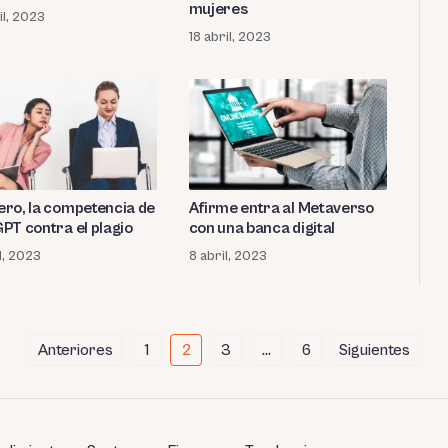
mujeres
il, 2023
18 abril, 2023
ro, la competencia de
Afirme entra al Metaverso
PT contra el plagio
con una banca digital
l, 2023
8 abril, 2023
Anteriores
1
2
3
…
6
Siguientes