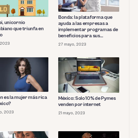
Bonda: la plataforma que
i, unicornio
ayuda a las empresas a
biano que triunfa en
implementar programas de
o
beneficios para sus
empleados
, 2023
27 mayo, 2023
n es la mujer más rica
México: Solo 10% de Pymes
xico?
venden por internet
o, 2023
21 mayo, 2023