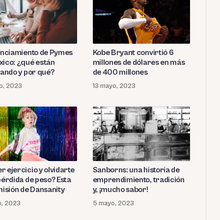
Kobe Bryant convirtió 6
nanciamiento de Pymes
millones de dólares en más
xico: ¿qué están
de 400 millones
tando y por qué?
13 mayo, 2023
o, 2023
 ejercicio y olvidarte
Sanborns: una historia de
pérdida de peso? Esta
emprendimiento, tradición
misión de Dansanity
y, ¡mucho sabor!
o, 2023
5 mayo, 2023