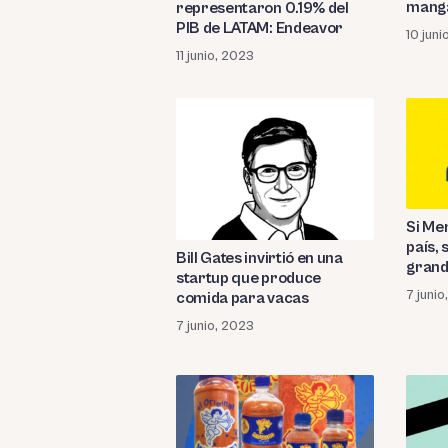
manga
representaron 0.19% del
PIB de LATAM: Endeavor
10 juni
11 junio, 2023
Si Me
país, 
Bill Gates invirtió en una
grand
startup que produce
7 juni
comida para vacas
7 junio, 2023