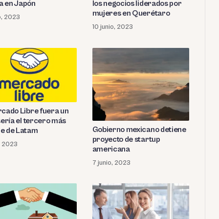
 en Japón
los negocios liderados por
mujeres en Querétaro
o, 2023
10 junio, 2023
rcado Libre fuera un
sería el tercero más
Gobierno mexicano detiene
e de Latam
proyecto de startup
o, 2023
americana
7 junio, 2023