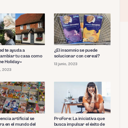
ed te ayuda a
¿El insomnio se puede
cambiar tu casa como
solucionar con cereal?
he Holiday»
13 junio, 2023
o, 2023
gencia artificial se
ProFore: La iniciativa que
ra en el mundo del
busca impulsar el éxito de