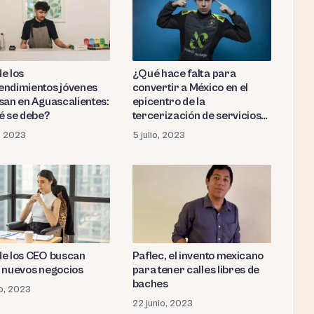
e los
¿Qué hace falta para
ndimientos jóvenes
convertir a México en el
san en Aguascalientes:
epicentro de la
é se debe?
tercerización de servicios
tecnológicos? N. Technology
o, 2023
5 julio, 2023
tiene la respuesta
e los CEO buscan
Paflec, el invento mexicano
 nuevos negocios
para tener calles libres de
baches
io, 2023
22 junio, 2023