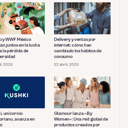
b y WWF México
Delivery y ventas por
an juntos en la lucha
internet: cómo han
a la pérdida de
cambiado los hábitos de
versidad
consumo
il, 2023
22 abril, 2023
i, unicornio
Glamour lanza «By
oriano, avanza en
Women»: Una red global de
o
productos creados por