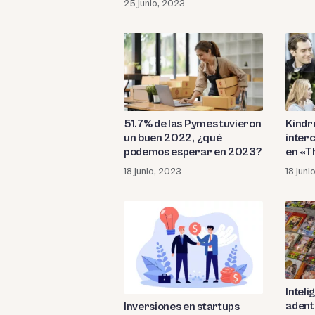
25 junio, 2023
51.7% de las Pymes tuvieron
Kindr
un buen 2022, ¿qué
inter
podemos esperar en 2023?
en «T
18 junio, 2023
18 juni
Inteli
adent
Inversiones en startups