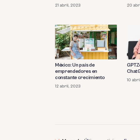
20 abr
21 abril, 2023
México: Un país de
GPTZe
emprendedores en
ChatG
constante crecimiento
10 abri
12 abril, 2023
Paginación
de
entradas