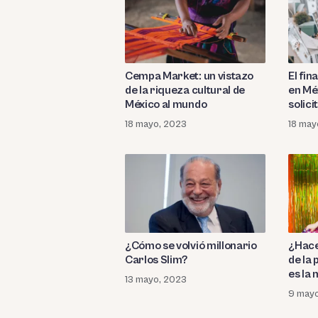
Cempa Market: un vistazo
El fi
de la riqueza cultural de
en Mé
México al mundo
solici
18 mayo, 2023
18 may
¿Cómo se volvió millonario
¿Hacer
Carlos Slim?
de la 
es la 
13 mayo, 2023
9 may