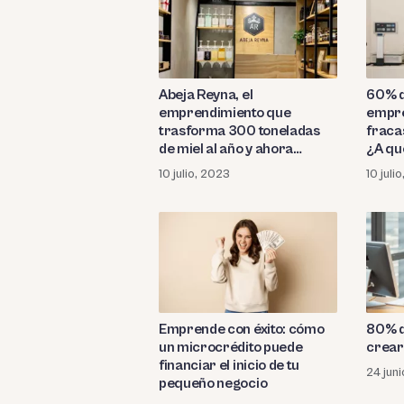
Abeja Reyna, el
60% d
emprendimiento que
empre
trasforma 300 toneladas
fraca
de miel al año y ahora
¿A qu
trabajará con IKEA
10 julio, 2023
10 juli
Emprende con éxito: cómo
80% d
un microcrédito puede
crear
financiar el inicio de tu
24 jun
pequeño negocio