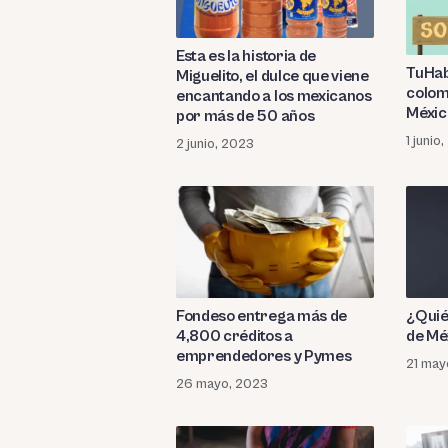
Esta es la historia de
TuHab
Miguelito, el dulce que viene
colom
encantando a los mexicanos
Méxic
por más de 50 años
1 junio
2 junio, 2023
¿Quié
Fondeso entrega más de
de Mé
4,800 créditos a
emprendedores y Pymes
21 may
26 mayo, 2023