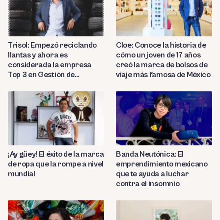
Trisol: Empezó reciclando
Cloe: Conoce la historia de
llantas y ahora es
cómo un joven de 17 años
considerada la empresa
creó la marca de bolsos de
Top 3 en Gestión de
viaje más famosa de México
Negocios en Latam
¡Ay güey! El éxito de la marca
Banda Neutónica: El
de ropa que la rompe a nivel
emprendimiento mexicano
mundial
que te ayuda a luchar
contra el insomnio