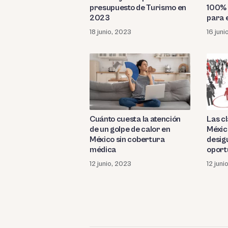
presupuesto de Turismo en
100% 
2023
para 
18 junio, 2023
16 juni
Cuánto cuesta la atención
Las c
de un golpe de calor en
Méxic
México sin cobertura
desig
médica
oport
12 junio, 2023
12 juni
Paginación
de
entradas