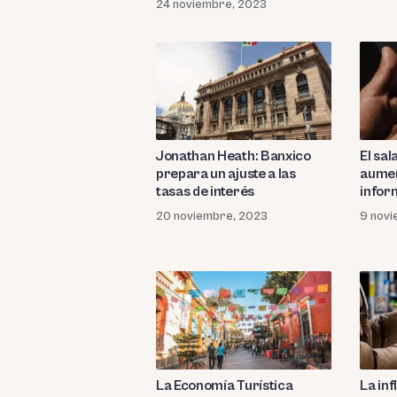
24 noviembre, 2023
Jonathan Heath: Banxico
El sal
prepara un ajuste a las
aumen
tasas de interés
infor
20 noviembre, 2023
9 novi
La Economía Turística
La inf