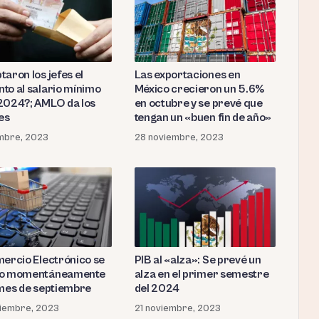
aron los jefes el
Las exportaciones en
to al salario mínimo
México crecieron un 5.6%
2024?; AMLO da los
en octubre y se prevé que
es
tengan un «buen fin de año»
embre, 2023
28 noviembre, 2023
mercio Electrónico se
PIB al «alza»: Se prevé un
vo momentáneamente
alza en el primer semestre
 mes de septiembre
del 2024
iembre, 2023
21 noviembre, 2023