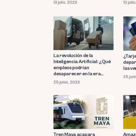
13 julio, 2023
10 juli
La revolución de la
¿Tarje
Inteligencia Artificial: ¿Qué
depar
empleos podrían
las ve
desaparecer en la era
25 jun
digital?
25 junio, 2023
Tren Maya acapara
Amazo