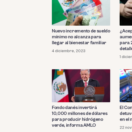
Nuevo incremento de sueldo
¿Acept
mínimo no alcanza para
aumen
llegar al bienestar familiar
para 
detall
4 diciembre, 2023
1 dici
Fondo danés invertirá
El Co
10,000 millones de dólares
detu
para producir hidrógeno
en el
verde, informa AMLO
22 nov