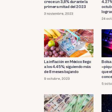
crece un 3,8% durante la
4.27%
primera mitad del 2023
octub
logra
3 noviembre, 2023
24 oct
La inflación en México llego
Bolsa
a los 4.45%; siguiendo más
«piqu
de 8 meses bajando
que e
conce
9 octubre, 2023
aerop
5 octu