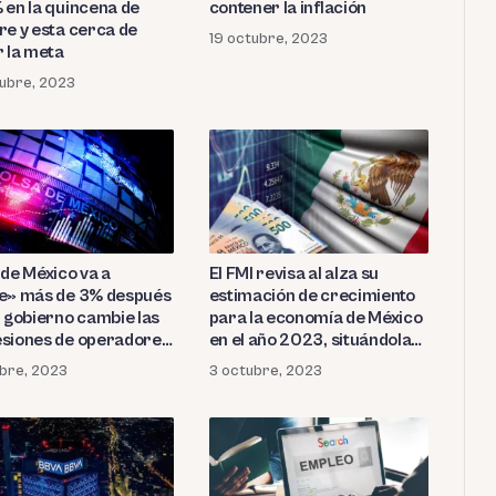
 en la quincena de
contener la inflación
re y esta cerca de
19 octubre, 2023
r la meta
ubre, 2023
 de México va a
El FMI revisa al alza su
e» más de 3% después
estimación de crecimiento
l gobierno cambie las
para la economía de México
siones de operadores
en el año 2023, situándola
ortuarios
en un 3.2%
bre, 2023
3 octubre, 2023