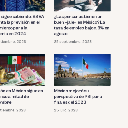
sigue subiendo: BBVA
¿Las personas tienen un
ta la previsión en el
buen «jale» en México? La
miento para la
tasa de empleo bajo a 3% en
mía en 2024
agosto
ptiembre, 2023
28 septiembre, 2023
ión en México sigue en
México mejoró su
nso a mitad de
perspectiva de PBI para
embre
finales del 2023
ptiembre, 2023
25 julio, 2023