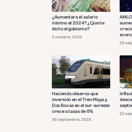
¿Aumentara el salario
AMLO 
mínimo el 2024? ¿Que ha
aumen
dicho el gobierno?
creci
econo
2 octubre, 2023
29 se
Hacienda observa que
Inflac
inversión en el Tren Maya y
desce
Dos Bocas en el sur-sureste
septi
crece a tasas de 6%
22 se
26 septiembre, 2023