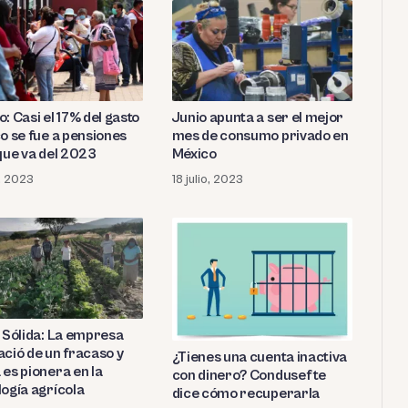
: Casi el 17% del gasto
Junio apunta a ser el mejor
co se fue a pensiones
mes de consumo privado en
 que va del 2023
México
o, 2023
18 julio, 2023
a Sólida: La empresa
ació de un fracaso y
¿Tienes una cuenta inactiva
 es pionera en la
con dinero? Condusef te
logía agrícola
dice cómo recuperarla