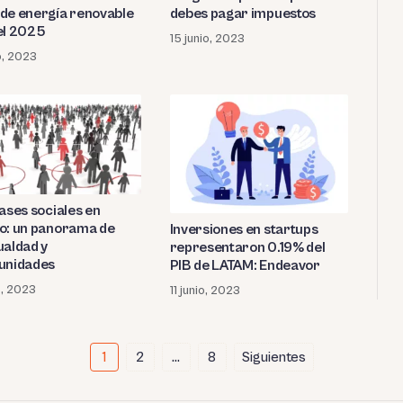
de energía renovable
debes pagar impuestos
el 2025
15 junio, 2023
o, 2023
lases sociales en
o: un panorama de
Inversiones en startups
ualdad y
representaron 0.19% del
unidades
PIB de LATAM: Endeavor
o, 2023
11 junio, 2023
1
2
…
8
Siguientes