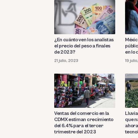
¿En cuánto ven los analistas
México
el precio del peso a finales
públi
de 2023?
en lo
21 julio, 2023
19 juli
Ventas del comercio en la
Lluvi
CDMX estiman crecimiento
que n
del 6.4% para el tercer
ahora
trimestre del 2023
tecno