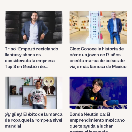
Trisol: Empezó reciclando
Cloe: Conoce la historia de
llantas y ahora es
cómo un joven de 17 años
considerada la empresa
creó la marca de bolsos de
Top 3 en Gestión de
viaje más famosa de México
Negocios en Latam
¡Ay güey! El éxito de la marca
Banda Neutónica: El
de ropa que la rompe a nivel
emprendimiento mexicano
mundial
que te ayuda a luchar
contra el insomnio