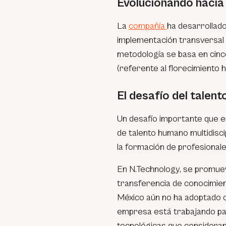
Evolucionando hacia 
La
compañía
ha desarrollad
implementación transversal d
metodología se basa en cinco
(referente al florecimiento h
El desafío del talent
Un desafío importante que en
de talento humano multidisci
la formación de profesional
En N.Technology, se promueve 
transferencia de conocimien
México aún no ha adoptado co
empresa está trabajando par
tecnológicas que considera