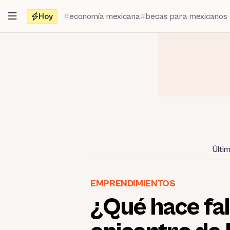
Saltar
Hoy
economía mexicana
becas para mexicanos
al
contenido
Últi
EMPRENDIMIENTOS
¿Qué hace fal