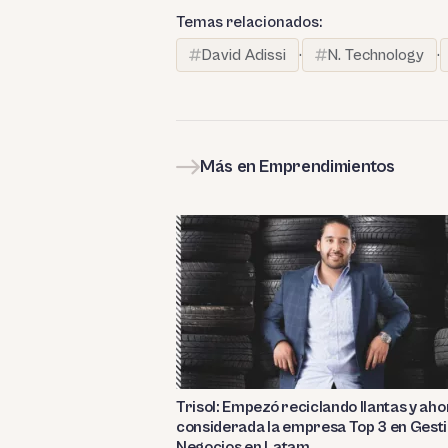
Temas relacionados:
David Adissi
·
N. Technology
·
Más en Emprendimientos
Trisol: Empezó reciclando llantas y aho
considerada la empresa Top 3 en Gesti
Negocios en Latam