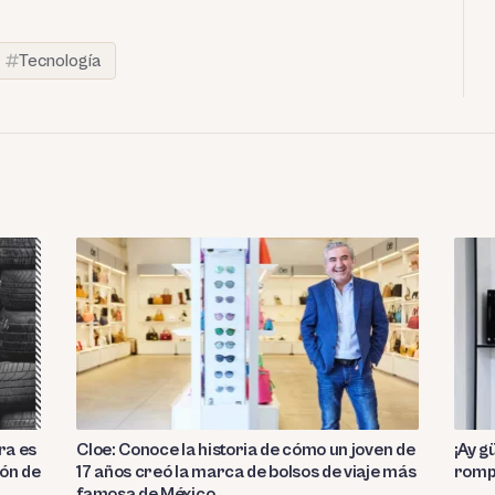
Tecnología
ra es
Cloe: Conoce la historia de cómo un joven de
¡Ay g
ón de
17 años creó la marca de bolsos de viaje más
rompe
famosa de México