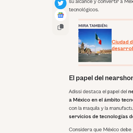
su alcance y convertir a Méx
tecnológicos.
MIRA TAMBIÉN:
Ciudad d
desarrol
El papel del nearsho
Adissi destaca el papel del
n
a México en el ámbito tec
con la maquila y la manufactu
servicios de tecnologías de
Considera que México debe d