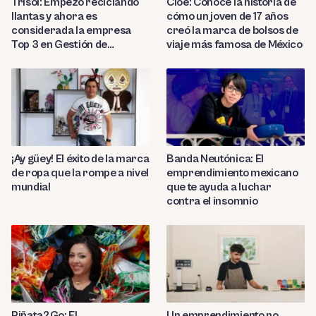
Trisol: Empezó reciclando
Cloe: Conoce la historia de
llantas y ahora es
cómo un joven de 17 años
considerada la empresa
creó la marca de bolsos de
Top 3 en Gestión de
viaje más famosa de México
Negocios en Latam
¡Ay güey! El éxito de la marca
Banda Neutónica: El
de ropa que la rompe a nivel
emprendimiento mexicano
mundial
que te ayuda a luchar
contra el insomnio
Piñata2Go: El
Un emprendimiento no