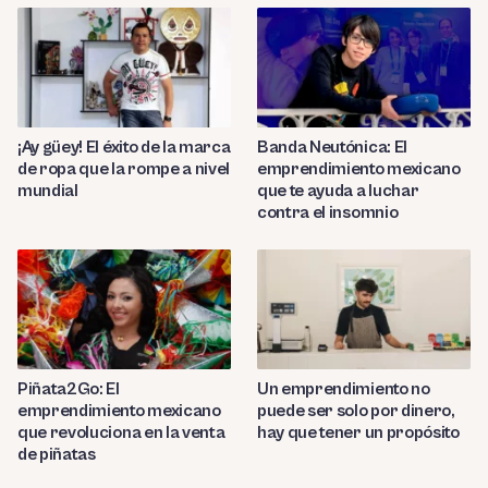
¡Ay güey! El éxito de la marca
Banda Neutónica: El
de ropa que la rompe a nivel
emprendimiento mexicano
mundial
que te ayuda a luchar
contra el insomnio
Piñata2Go: El
Un emprendimiento no
emprendimiento mexicano
puede ser solo por dinero,
que revoluciona en la venta
hay que tener un propósito
de piñatas