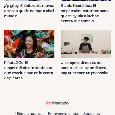
¡Ay güey! El éxito de la marca
Banda Neutónica: El
de ropa que la rompe a nivel
emprendimiento mexicano
mundial
que te ayuda a luchar
contra el insomnio
Piñata2Go: El
Un emprendimiento no
emprendimiento mexicano
puede ser solo por dinero,
que revoluciona en la venta
hay que tener un propósito
de piñatas
Últimas noticias
Emprendimientos
Sectores