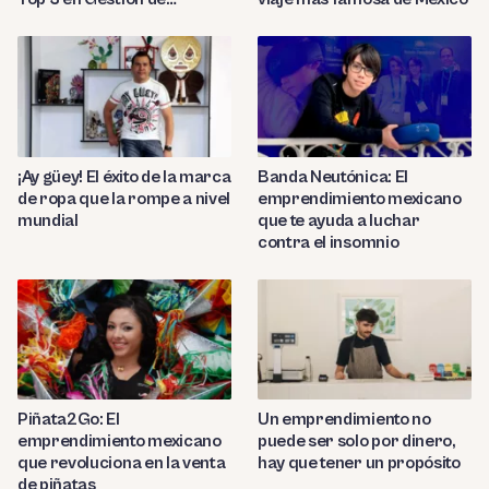
Negocios en Latam
¡Ay güey! El éxito de la marca
Banda Neutónica: El
de ropa que la rompe a nivel
emprendimiento mexicano
mundial
que te ayuda a luchar
contra el insomnio
Piñata2Go: El
Un emprendimiento no
emprendimiento mexicano
puede ser solo por dinero,
que revoluciona en la venta
hay que tener un propósito
de piñatas