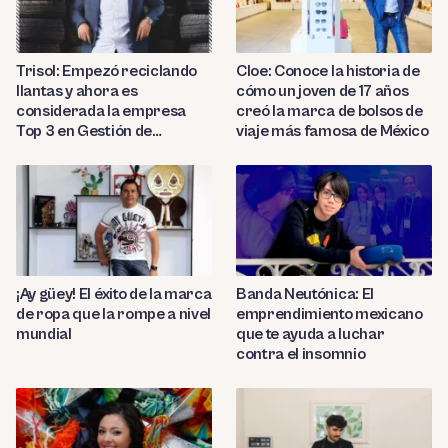
Trisol: Empezó reciclando
Cloe: Conoce la historia de
llantas y ahora es
cómo un joven de 17 años
considerada la empresa
creó la marca de bolsos de
Top 3 en Gestión de
viaje más famosa de México
Negocios en Latam
¡Ay güey! El éxito de la marca
Banda Neutónica: El
de ropa que la rompe a nivel
emprendimiento mexicano
mundial
que te ayuda a luchar
contra el insomnio