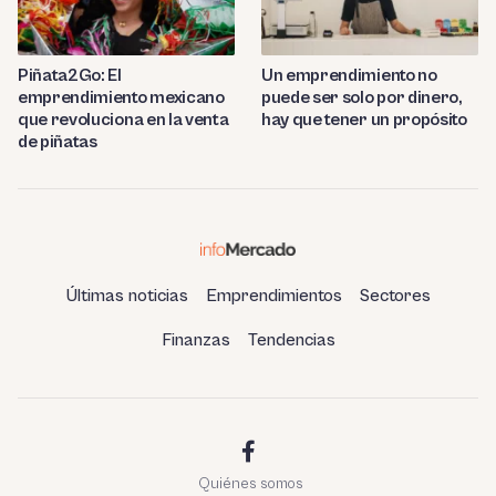
Piñata2Go: El
Un emprendimiento no
emprendimiento mexicano
puede ser solo por dinero,
que revoluciona en la venta
hay que tener un propósito
de piñatas
Últimas noticias
Emprendimientos
Sectores
Finanzas
Tendencias
Quiénes somos