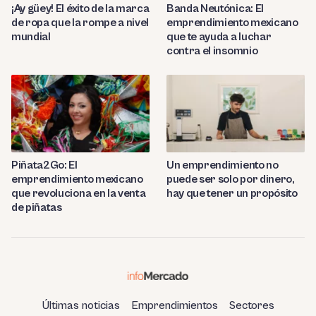
Banda Neutónica: El
¡Ay güey! El éxito de la marca
emprendimiento mexicano
de ropa que la rompe a nivel
que te ayuda a luchar
mundial
contra el insomnio
Piñata2Go: El
Un emprendimiento no
emprendimiento mexicano
puede ser solo por dinero,
que revoluciona en la venta
hay que tener un propósito
de piñatas
Últimas noticias
Emprendimientos
Sectores