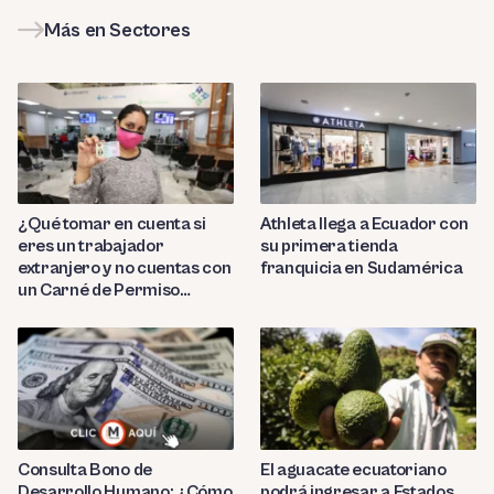
Más en Sectores
¿Qué tomar en cuenta si
Athleta llega a Ecuador con
eres un trabajador
su primera tienda
extranjero y no cuentas con
franquicia en Sudamérica
un Carné de Permiso
Temporal de Permanencia
(CPP)?
Consulta Bono de
El aguacate ecuatoriano
Desarrollo Humano: ¿Cómo
podrá ingresar a Estados