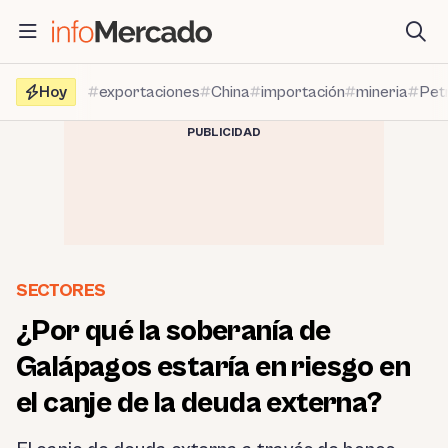
Saltar
al
contenido
Hoy
exportaciones
China
importación
mineria
Pet
PUBLICIDAD
SECTORES
¿Por qué la soberanía de
Galápagos estaría en riesgo en
el canje de la deuda externa?