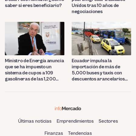
saber si eres beneficiario?
Unidos tras 10 años de
negociaciones
Ministro de Energía anuncia
Ecuador impulsa la
que se ha impuesto un
importación de más de
sistema de cupos a 109
5,000 buses y taxis con
gasolineras de las 1,200
descuentos arancelarios
estaciones del país
del 50%
Últimas noticias
Emprendimientos
Sectores
Finanzas
Tendencias