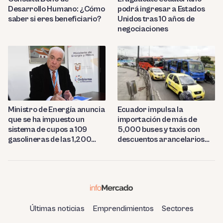
Desarrollo Humano: ¿Cómo
podrá ingresar a Estados
saber si eres beneficiario?
Unidos tras 10 años de
negociaciones
Ministro de Energía anuncia
Ecuador impulsa la
que se ha impuesto un
importación de más de
sistema de cupos a 109
5,000 buses y taxis con
gasolineras de las 1,200
descuentos arancelarios
estaciones del país
del 50%
Últimas noticias
Emprendimientos
Sectores