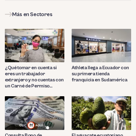
Más en Sectores
¿Qué tomar en cuenta si
Athleta llega a Ecuador con
eres un trabajador
su primera tienda
extranjero y no cuentas con
franquicia en Sudamérica
un Carné de Permiso
Temporal de Permanencia
(CPP)?
Consulta Bono de
El aguacate ecuatoriano