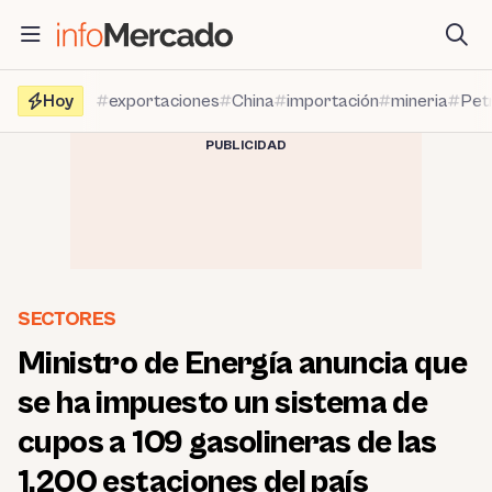
Saltar
al
contenido
Hoy
exportaciones
China
importación
mineria
Pet
PUBLICIDAD
SECTORES
Ministro de Energía anuncia que
se ha impuesto un sistema de
cupos a 109 gasolineras de las
1,200 estaciones del país