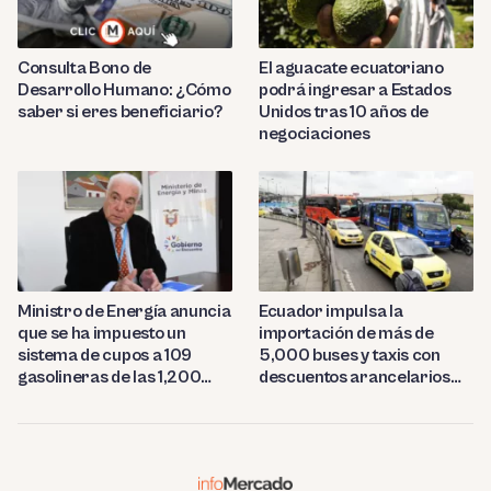
Consulta Bono de
El aguacate ecuatoriano
Desarrollo Humano: ¿Cómo
podrá ingresar a Estados
saber si eres beneficiario?
Unidos tras 10 años de
negociaciones
Ministro de Energía anuncia
Ecuador impulsa la
que se ha impuesto un
importación de más de
sistema de cupos a 109
5,000 buses y taxis con
gasolineras de las 1,200
descuentos arancelarios
estaciones del país
del 50%