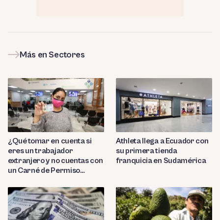
Más en Sectores
¿Qué tomar en cuenta si
Athleta llega a Ecuador con
eres un trabajador
su primera tienda
extranjero y no cuentas con
franquicia en Sudamérica
un Carné de Permiso
Temporal de Permanencia
(CPP)?