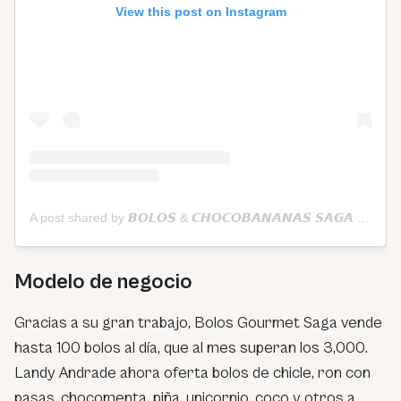
View this post on Instagram
A post shared by 𝘽𝙊𝙇𝙊𝙎 & 𝘾𝙃𝙊𝘾𝙊𝘽𝘼𝙉𝘼𝙉𝘼𝙎 𝙎𝘼𝙂𝘼 😋 (@bolosgourmet_saga)
Modelo de negocio
Gracias a su gran trabajo, Bolos Gourmet Saga vende
hasta 100 bolos al día, que al mes superan los 3,000.
Landy Andrade ahora oferta bolos de chicle, ron con
pasas, chocomenta, piña, unicornio, coco y otros a