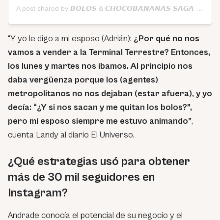
A post shared by 𝘽𝙊𝙇𝙊𝙎 & 𝘾𝙃𝙊𝘾𝙊𝘽𝘼𝙉𝘼𝙉𝘼𝙎 𝙎𝘼𝙂𝘼 😋 (@bolosgourmet_saga)
“Y yo le digo a mi esposo (Adrián):
¿Por qué no nos
vamos a vender a la Terminal Terrestre? Entonces,
los lunes y martes nos íbamos. Al principio nos
daba vergüenza porque los (agentes)
metropolitanos no nos dejaban (estar afuera), y yo
decía: “¿Y si nos sacan y me quitan los bolos?”,
pero mi esposo siempre me estuvo animando”
,
cuenta Landy al diario El Universo.
¿Qué estrategias usó para obtener
más de 30 mil seguidores en
Instagram?
Andrade conocía el potencial de su negocio y el