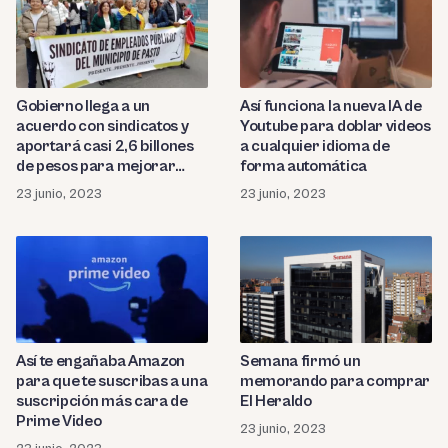
Gobierno llega a un
Así funciona la nueva IA de
acuerdo con sindicatos y
Youtube para doblar videos
aportará casi 2,6 billones
a cualquier idioma de
de pesos para mejorar
forma automática
situación laboral
23 junio, 2023
23 junio, 2023
Así te engañaba Amazon
Semana firmó un
para que te suscribas a una
memorando para comprar
suscripción más cara de
El Heraldo
Prime Video
23 junio, 2023