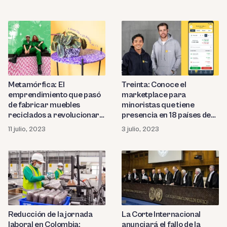
Metamórfica: El
Treinta: Conoce el
emprendimiento que pasó
marketplace para
de fabricar muebles
minoristas que tiene
reciclados a revolucionar
presencia en 18 países de
el medio ambiente
Latinoamérica
11 julio, 2023
3 julio, 2023
Reducción de la jornada
La Corte Internacional
laboral en Colombia:
anunciará el fallo de la