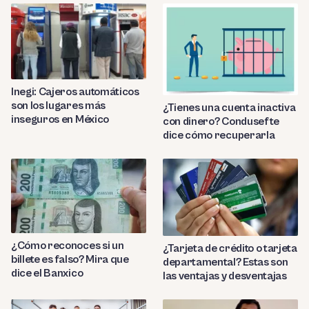
Inegi: Cajeros automáticos
son los lugares más
¿Tienes una cuenta inactiva
inseguros en México
con dinero? Condusef te
dice cómo recuperarla
¿Cómo reconoces si un
¿Tarjeta de crédito o tarjeta
billete es falso? Mira que
departamental? Estas son
dice el Banxico
las ventajas y desventajas