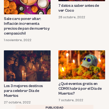
7 datos a saber antes de
ver Coco
28 octubre, 2022
Sale caro poner altar:
Inflación incrementa
precios de pan de muerto y
cempasúchil
1 noviembre, 2022
¿Qué eventos gratis en
Los 3 mejores destinos
CDMX habrá por el Día de
para celebrar Día de
Muertos?
Muertos
7 octubre, 2022
27 octubre, 2022
PUBLICIDAD