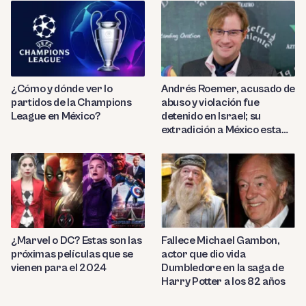
¿Cómo y dónde ver lo
Andrés Roemer, acusado de
partidos de la Champions
abuso y violación fue
League en México?
detenido en Israel; su
extradición a México esta
por definir
¿Marvel o DC? Estas son las
Fallece Michael Gambon,
próximas películas que se
actor que dio vida
vienen para el 2024
Dumbledore en la saga de
Harry Potter a los 82 años