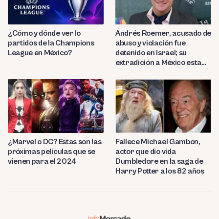
¿Cómo y dónde ver lo
Andrés Roemer, acusado de
partidos de la Champions
abuso y violación fue
League en México?
detenido en Israel; su
extradición a México esta
por definir
¿Marvel o DC? Estas son las
Fallece Michael Gambon,
próximas películas que se
actor que dio vida
vienen para el 2024
Dumbledore en la saga de
Harry Potter a los 82 años