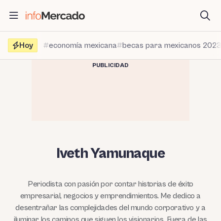
Saltar
al
contenido
Hoy
economía mexicana
becas para mexicanos 202
PUBLICIDAD
Iveth Yamunaque
Periodista con pasión por contar historias de éxito
empresarial, negocios y emprendimientos. Me dedico a
desentrañar las complejidades del mundo corporativo y a
iluminar los caminos que siguen los visionarios. Fuera de las