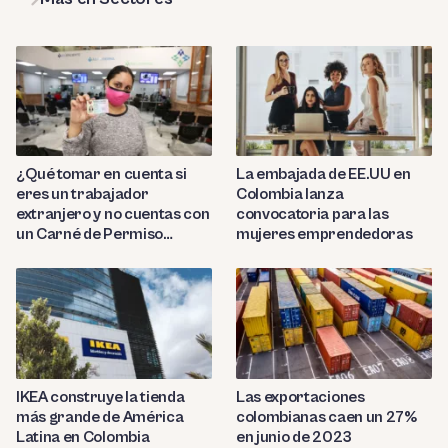
¿Qué tomar en cuenta si
La embajada de EE.UU en
eres un trabajador
Colombia lanza
extranjero y no cuentas con
convocatoria para las
un Carné de Permiso
mujeres emprendedoras
Temporal de Permanencia
(CPP)?
IKEA construye la tienda
Las exportaciones
más grande de América
colombianas caen un 27%
Latina en Colombia
en junio de 2023