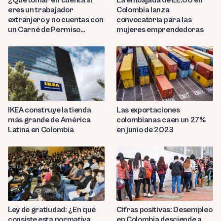
¿Qué tomar en cuenta si
La embajada de EE.UU en
eres un trabajador
Colombia lanza
extranjero y no cuentas con
convocatoria para las
un Carné de Permiso
mujeres emprendedoras
Temporal de Permanencia
(CPP)?
IKEA construye la tienda
Las exportaciones
más grande de América
colombianas caen un 27%
Latina en Colombia
en junio de 2023
Cifras positivas: Desempleo
Ley de gratiudad: ¿En qué
en Colombia desciende a
consiste esta normativa