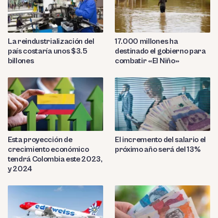
La reindustrialización del
17.000 millones ha
país costaría unos $3.5
destinado el gobierno para
billones
combatir «El Niño»
Esta proyección de
El incremento del salario el
crecimiento económico
próximo año será del 13%
tendrá Colombia este 2023,
y 2024