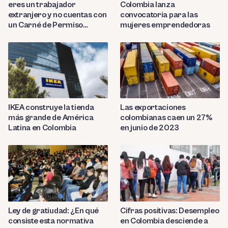
eres un trabajador
Colombia lanza
extranjero y no cuentas con
convocatoria para las
un Carné de Permiso
mujeres emprendedoras
Temporal de Permanencia
(CPP)?
IKEA construye la tienda
Las exportaciones
más grande de América
colombianas caen un 27%
Latina en Colombia
en junio de 2023
Ley de gratiudad: ¿En qué
Cifras positivas: Desempleo
consiste esta normativa
en Colombia desciende a