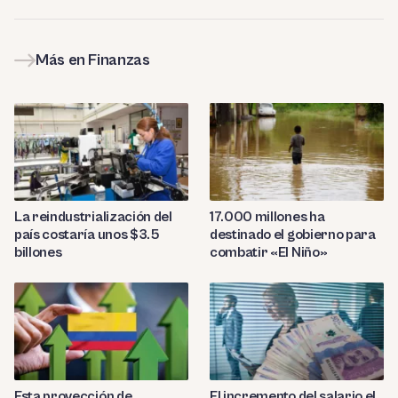
Más en Finanzas
La reindustrialización del
17.000 millones ha
país costaría unos $3.5
destinado el gobierno para
billones
combatir «El Niño»
Esta proyección de
El incremento del salario el