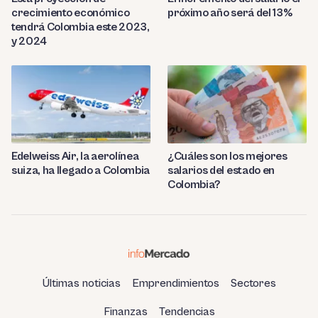
crecimiento económico
próximo año será del 13%
tendrá Colombia este 2023,
y 2024
Edelweiss Air, la aerolínea
¿Cuáles son los mejores
suiza, ha llegado a Colombia
salarios del estado en
Colombia?
Últimas noticias
Emprendimientos
Sectores
Finanzas
Tendencias