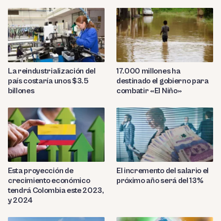
La reindustrialización del
17.000 millones ha
país costaría unos $3.5
destinado el gobierno para
billones
combatir «El Niño»
Esta proyección de
El incremento del salario el
crecimiento económico
próximo año será del 13%
tendrá Colombia este 2023,
y 2024