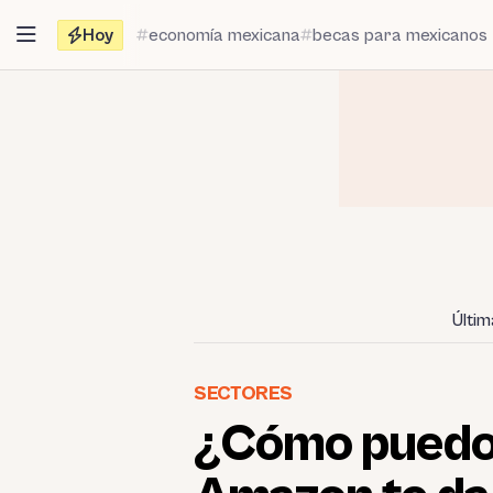
Saltar
Hoy
economía mexicana
becas para mexicanos
al
contenido
Últim
SECTORES
¿Cómo puedo