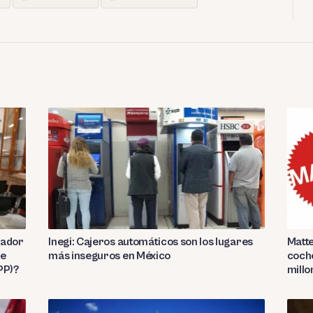
jador
Inegi: Cajeros automáticos son los lugares
Matte
de
más inseguros en México
coche
PP)?
millo