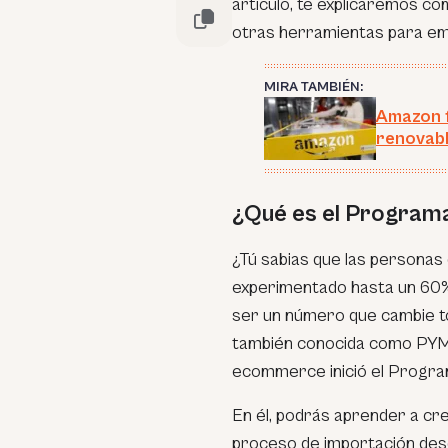
artículo, te explicaremos 
otras herramientas para em
MIRA TAMBIÉN:
Amazon f
renovabl
¿Qué es el Program
¿Tú sabias que las persona
experimentado hasta un 60%
ser un número que cambie to
también conocida como PYME
ecommerce inició el Progra
En él, podrás aprender a cre
proceso de importación desd