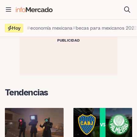
Saltar
al
contenido
Hoy
economía mexicana
becas para mexicanos 202
PUBLICIDAD
Tendencias