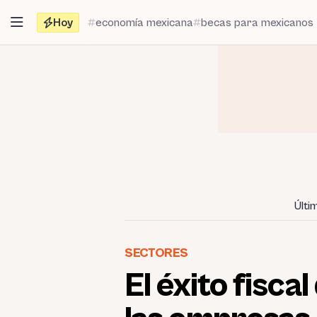
Saltar
Hoy
economía mexicana
becas para mexicanos
al
contenido
Últi
SECTORES
El éxito fisca