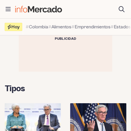
Saltar
al
contenido
Hoy
Colombia
Alimentos
Emprendimientos
Estados
PUBLICIDAD
Tipos