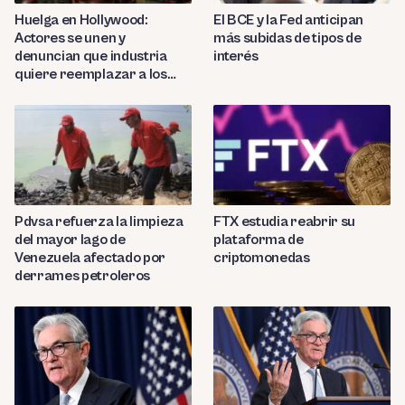
Huelga en Hollywood:
El BCE y la Fed anticipan
Actores se unen y
más subidas de tipos de
denuncian que industria
interés
quiere reemplazar a los
extras con IA
Pdvsa refuerza la limpieza
FTX estudia reabrir su
del mayor lago de
plataforma de
Venezuela afectado por
criptomonedas
derrames petroleros