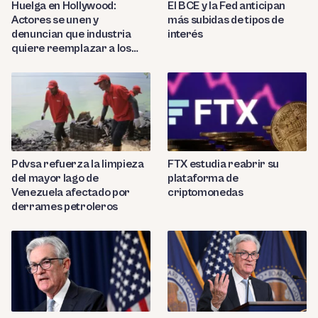
Huelga en Hollywood:
El BCE y la Fed anticipan
Actores se unen y
más subidas de tipos de
denuncian que industria
interés
quiere reemplazar a los
extras con IA
Pdvsa refuerza la limpieza
FTX estudia reabrir su
del mayor lago de
plataforma de
Venezuela afectado por
criptomonedas
derrames petroleros