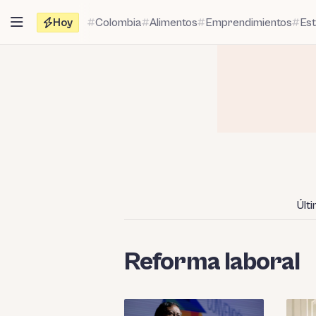
Saltar
Hoy
Colombia
Alimentos
Emprendimientos
Es
al
contenido
Últ
Reforma laboral