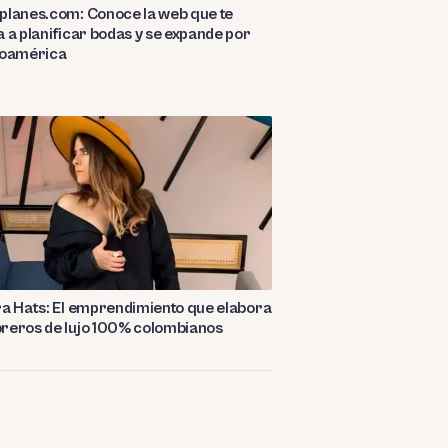
planes.com: Conoce la web que te
 a planificar bodas y se expande por
noamérica
a Hats: El emprendimiento que elabora
reros de lujo 100% colombianos