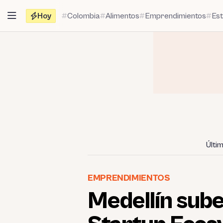
Saltar
Hoy
Colombia
Alimentos
Emprendimientos
Es
al
contenido
Últi
EMPRENDIMIENTOS
Medellín sube