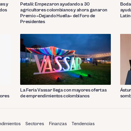
es y
Petalii: Empezaron ayudando a 30
Boda
idos
agricultores colombianos y ahora ganaron
ayuda
Premio «Dejando Huella» del Foro de
Lati
Presidentes
La Feria Vassar llega con mayores ofertas
Ástur
jores
de emprendimientos colombianos
somb
dimientos
Sectores
Finanzas
Tendencias