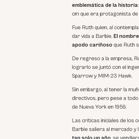
emblemática de la historia
cm que era protagonista de u
Fue Ruth quien, al contempl
dar vida a Barbie.
El nombre
apodo cariñoso
que Ruth so
De regreso a la empresa, Rut
lograrlo se juntó con el inge
Sparrow y MIM-23 Hawk.
Sin embargo, al tener la muñ
directivos, pero pese a todo
de Nueva York en 1959.
Las críticas iniciales de los
Barbie saliera al mercado y
tan solo un año
, se vendie