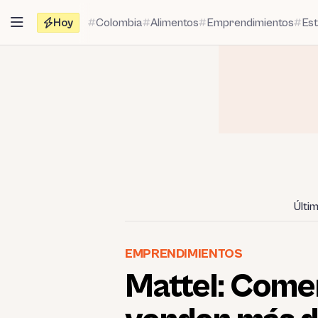
Saltar
Hoy
Colombia
Alimentos
Emprendimientos
Es
al
contenido
Últi
EMPRENDIMIENTOS
Mattel: Come