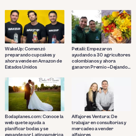
WakeUp: Comenzó
Petalii: Empezaron
preparando cupcakes y
ayudando a 30 agricultores
ahora vende en Amazon de
colombianos y ahora
Estados Unidos
ganaron Premio «Dejando
Huella» del Foro de
Presidentes
Bodaplanes.com: Conoce la
Alfajores Ventura: De
web que te ayuda a
trabajar en consultorías y
planificar bodas y se
mercadeo a vender
expande por Latinoamérica
alfajores