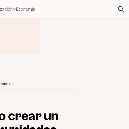
ización
Economía
ncias
zo crear un