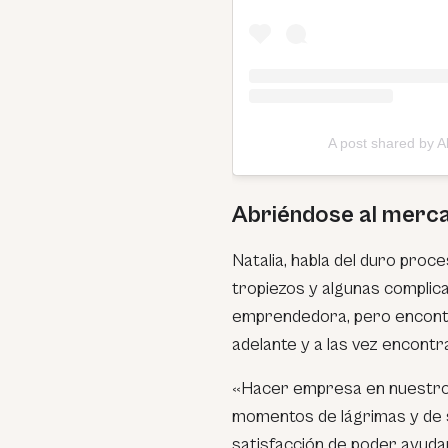
A post shared by 
Abriéndose al merc
Natalia, habla del duro proce
tropiezos y algunas compli
emprendedora, pero encontró
adelante y a las vez encontra
«Hacer empresa en nuestro p
momentos de lágrimas y de s
satisfacción de poder ayudar