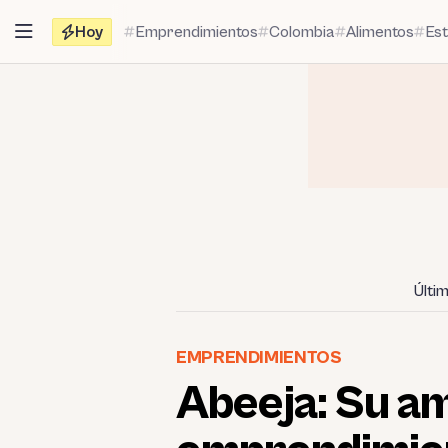
Saltar
Hoy
Emprendimientos
Colombia
Alimentos
Es
al
contenido
Últi
EMPRENDIMIENTOS
Abeeja: Su am