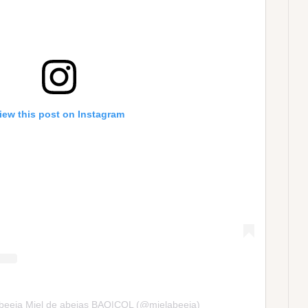
iew this post on Instagram
Abeeja Miel de abejas BAQ|COL (@mielabeeja)