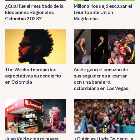
¿Cual fue el resultado de la
Millonarios dejó escapar el
Elecciones Regionales
triunfo ante Unión
Colombia 2023?
Magdalena
The Weeknd rompió las
Adele ganó el corazón de
expectativas su concierto
sus seguidores al cantar
en Colombia
con una bandera
colombiana en Las Vegas
Juan Valdez lanza nueva
¿Quién es Linda Caicedo, la