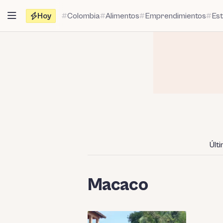
Saltar
Hoy
Colombia
Alimentos
Emprendimientos
Es
al
contenido
Últ
Macaco