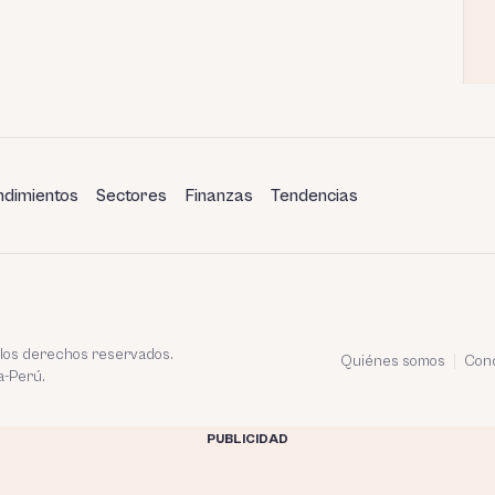
dimientos
Sectores
Finanzas
Tendencias
 los derechos reservados.
Quiénes somos
Cond
a-Perú.
PUBLICIDAD