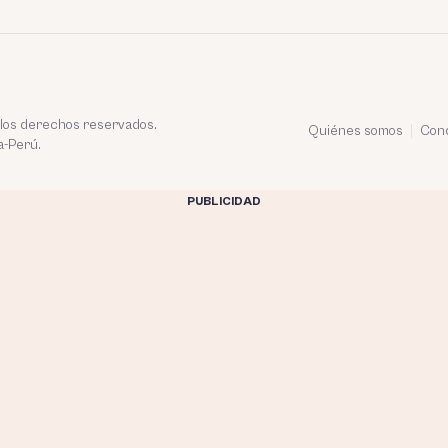
 los derechos reservados.
Quiénes somos
Cond
a-Perú.
PUBLICIDAD