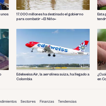
a unos
17.000 millones ha destinado el gobierno
Esta
para combatir «El Niño»
tend
o
Edelweiss Air, la aerolínea suiza, ha llegado a
¿Cuál
Colombia
en C
dimientos
Sectores
Finanzas
Tendencias