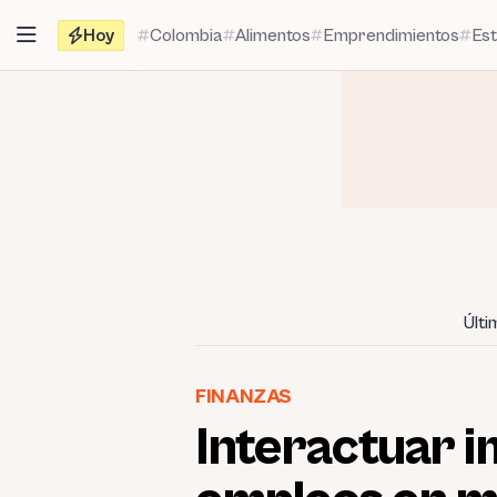
Saltar
Hoy
Colombia
Alimentos
Emprendimientos
Es
al
contenido
Últi
FINANZAS
Interactuar 