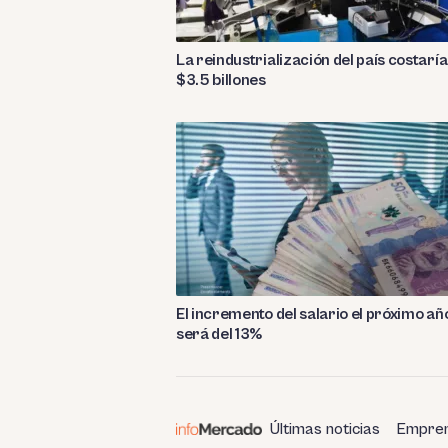
La reindustrialización del país costarí
$3.5 billones
El incremento del salario el próximo añ
será del 13%
Últimas noticias
Empren